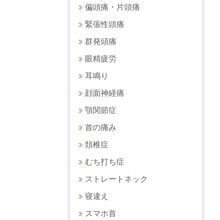
偏頭痛・片頭痛
緊張性頭痛
群発頭痛
眼精疲労
耳鳴り
顔面神経痛
顎関節症
首の痛み
頚椎症
むち打ち症
ストレートネック
寝違え
スマホ首