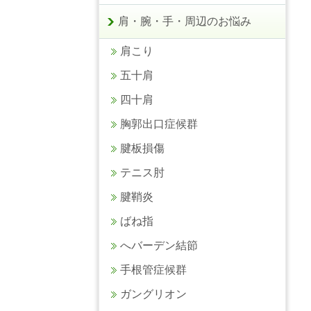
肩・腕・手・周辺のお悩み
肩こり
五十肩
四十肩
胸郭出口症候群
腱板損傷
テニス肘
腱鞘炎
ばね指
へバーデン結節
手根管症候群
ガングリオン