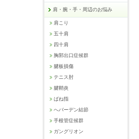
肩・腕・手・周辺のお悩み
肩こり
五十肩
四十肩
胸郭出口症候群
腱板損傷
テニス肘
腱鞘炎
ばね指
へバーデン結節
手根管症候群
ガングリオン