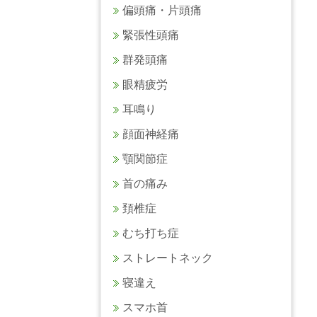
偏頭痛・片頭痛
緊張性頭痛
群発頭痛
眼精疲労
耳鳴り
顔面神経痛
顎関節症
首の痛み
頚椎症
むち打ち症
ストレートネック
寝違え
スマホ首